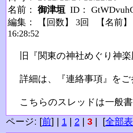
名前：
御津垣
ID： GtWDvuh
編集：
【回数】 3回 【名前
16:28:52
旧『関東の神社めぐり神楽
詳細は、『連絡事項』をご
こちらのスレッドは一般書
ページ: [
前
] |
1
|
2
|
3
| [
全部表