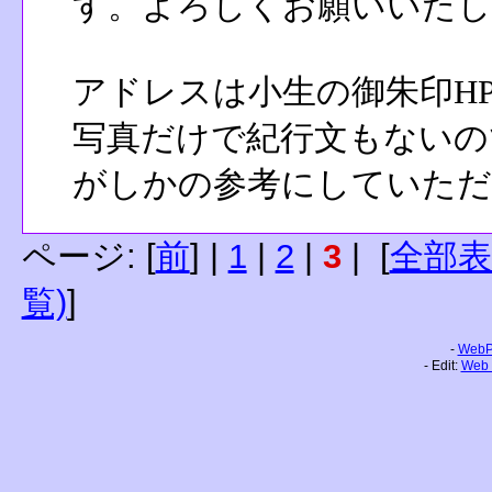
す。よろしくお願いいたし
アドレスは小生の御朱印H
写真だけで紀行文もないの
がしかの参考にしていただ
ページ: [
前
] |
1
|
2
|
3
| [
全部表
覧)
]
-
WebPa
- Edit:
Web 