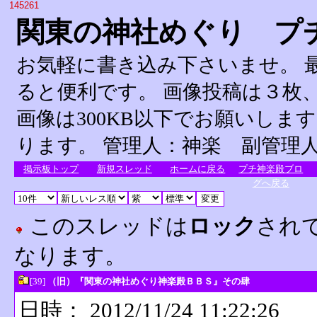
145261
関東の神社めぐり プ
お気軽に書き込み下さいませ。 
ると便利です。 画像投稿は３枚、
画像は300KB以下でお願いしま
ります。 管理人：神楽 副管理
掲示板トップ
新規スレッド
ホームに戻る
プチ神楽殿ブロ
グへ戻る
このスレッドは
ロック
され
なります。
[39]
（旧）『関東の神社めぐり神楽殿ＢＢＳ』その肆
日時： 2012/11/24 11:22:26