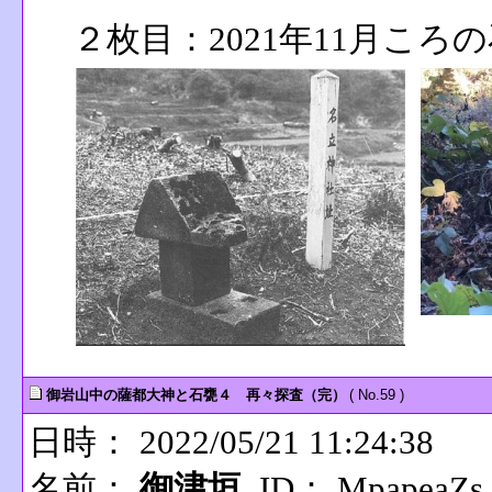
２枚目：2021年11月ころ
御岩山中の薩都大神と石甕４ 再々探査（完）
( No.59 )
日時： 2022/05/21 11:24:38
名前：
御津垣
ID： MpapeaZs