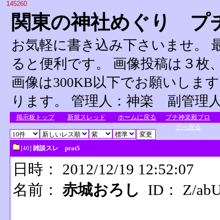
145260
関東の神社めぐり プ
お気軽に書き込み下さいませ。 
ると便利です。 画像投稿は３枚、
画像は300KB以下でお願いしま
ります。 管理人：神楽 副管理
掲示板トップ
新規スレッド
ホームに戻る
プチ神楽殿ブロ
グへ戻る
[40]
雑談スレ prat5
日時： 2012/12/19 12:52:07
名前：
赤城おろし
ID： Z/ab