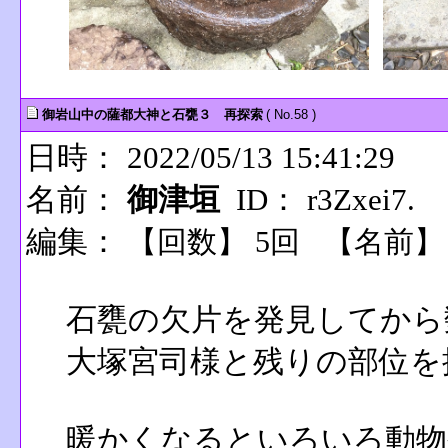
御岩山中の薩都大神と石甕３ 再探索
( No.58 )
日時： 2022/05/13 15:41:29
名前：
御津垣
ID： r3Zxei7.
編集：
【回数】 5回 【名前
石甕の欠片を発見してから
大塚宮司様と残りの部位を
暖かくなるといろいろ動物