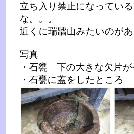
立ち入り禁止になっている
な。。。
近くに瑞牆山みたいのがあ
写真
・石甕 下の大きな欠片が
・石甕に蓋をしたところ