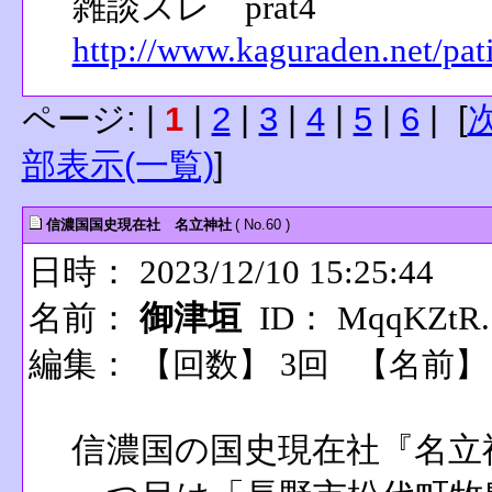
雑談スレ prat4
http://www.kaguraden.net/pat
ページ: |
1
|
2
|
3
|
4
|
5
|
6
| [
部表示(一覧)
]
信濃国国史現在社 名立神社
( No.60 )
日時： 2023/12/10 15:25:44
名前：
御津垣
ID： MqqKZtR.
編集：
【回数】 3回 【名前
信濃国の国史現在社『名立