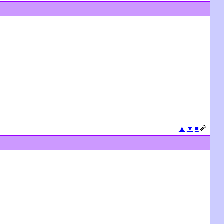
▲
▼
■