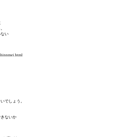
に
る。
いない
shinnmei.html
ないでしょう。
できないか