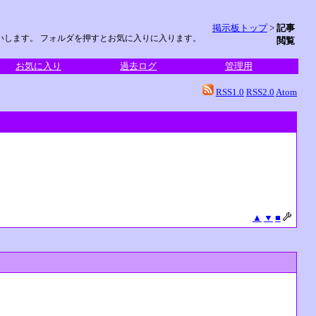
掲示板トップ
>
記事
願いします。 フォルダを押すとお気に入りに入ります。
閲覧
お気に入り
過去ログ
管理用
RSS1.0
RSS2.0
Atom
▲
▼
■