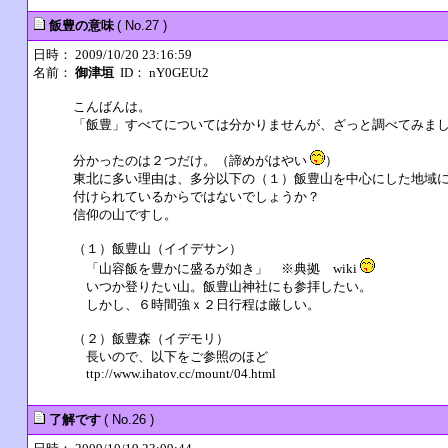
飯豊の意味
( No.27 )
日時： 2009/10/20 23:16:59
名前：
御津垣
ID： nY0GEUt2
こんばんは。
「飯豊」すべてについては分かりませんが、ざっと調べてみま
分かったのは２つだけ。（諦めがはやい
）
東北に多い理由は、多分以下の（１）飯豊山を中心にした地域
付けられているからではないでしょうか？
信仰の山ですし。
（１）飯豊山（イイデサン）
「山容飯を豊かに盛るが如き」 ※典拠 wiki
いつか登りたい山。飯豊山神社にも参拝したい。
しかし、６時間強ｘ２日行程は厳しい。
（２）飯豊森（イデモリ）
長いので、以下をご参照のほど
ttp://www.ihatov.cc/mount/04.html
了解です
( No.26 )