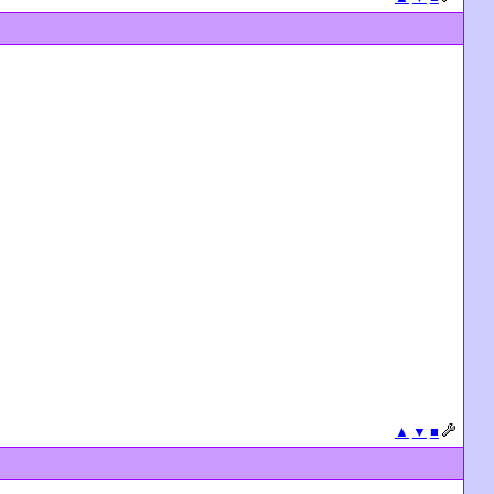
▲
▼
■