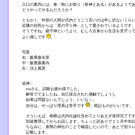
入口の案内には、春・秋にお祭り（祭神とある）があるようで
どうやってやるんだろうか？
ともかく、外部の人間が式内どうこう言いのは申し訳ないくら
近隣の住民からは「里の守り神」として愛されているようです
そうですね。鎮守神というより、むしろ古来から生活を見守っ
よい感じです
。
写真
右：飯豊森全景
中：飯豊森案内
左：頂上風景
追伸：
eraさん、試験お疲れ様でした。
解答でてましたね。自己採点された感触でしょうし
結果は問題ないんでしょう。いいな～。
自分は、やっぱり理系は苦手です
。暗記ものがいいです。
そういえば、相模は式内社論社含めてとりあえず巡拝完了で
別途整理してからお話します。ちょっと訳ありで１１月中旬
ちなみに、座間の神社のことで確認したいので、あとで別ス
記載します。