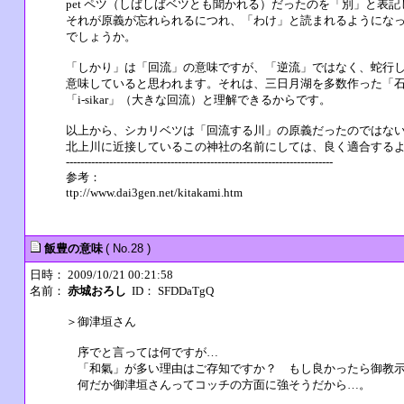
pet ペツ（しばしばベツとも聞かれる）だったのを「別」と表
それが原義が忘れられるにつれ、「わけ」と読まれるようにな
でしょうか。
「しかり」は「回流」の意味ですが、「逆流」ではなく、蛇行
意味していると思われます。それは、三日月湖を多数作った「
「i-sikar」（大きな回流）と理解できるからです。
以上から、シカリベツは「回流する川」の原義だったのではな
北上川に近接しているこの神社の名前にしては、良く適合する
--------------------------------------------------------------------------
参考：
ttp://www.dai3gen.net/kitakami.htm
飯豊の意味
( No.28 )
日時： 2009/10/21 00:21:58
名前：
赤城おろし
ID： SFDDaTgQ
＞御津垣さん
序でと言っては何ですが…
「和氣」が多い理由はご存知ですか？ もし良かったら御教示
何だか御津垣さんってコッチの方面に強そうだから…。