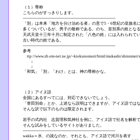
（１）尊称
こちらのがすっきりします。
--------------------------------------------------------------------------
「別」は本来「地方を分け治める者」の意で5・6世紀の皇族名
多くついているが、男子の敬称である。のち、皇別系の姓とな
天武天皇十三年十月に制定された「八色の姓」には入れられて
古い時代の姓である。
--------------------------------------------------------------------------
参考
ttp://www.zb.em-net.ne.jp/~kiokunomori/html/mukashi/shinnmei/
↓
↓
「和気」「別」「わけ」とは、神の尊称かな。
（２）アイヌ語
全国にあるすべてには、対応できないでしょう。
「誉田別命」とか、上述なら説明はできますが、アイヌ語では
そんな訳で以下のものは限定されます。
岩手の式内社 志賀理和気神社を例に、アイヌ語で社名を解析
そんな試みをしているサイトがありました。
--------------------------------------------------------------------------
wakka＝水、の訛なのか、それとも、アイヌ語で河川を表す