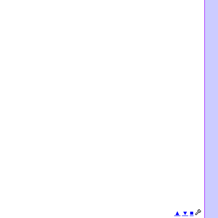
▲
▼
■