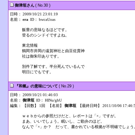
御津垣さん
( No.30 )
日時： 2009/10/21 23:01:19
名前：
era
ID： bwcaUoas
飯豊の意味なるほどです。
登るのシンドイですよね。
東北情報
鶴岡市井岡の遠賀神社と由豆佐賣神
社は御朱印ありです。
別件了解です。半分死んでいるんで
明日にでもです。
『和氣』の意味について
( No.29 )
日時： 2009/10/21 01:46:03
名前：
御津垣
ID： HINu/ghU
編集：
【回数】 1回 【名前】
御津垣
【最終日時】 2011/10/06 17:46:
ｗｅｂからの参照だけだと、レポートは「×」ですが。
まあ、いいでしょう。眠いし、ご勘弁のほど。
なんで「×」か？ だって、書かれている根拠が不明確でしょう