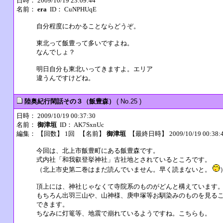
日時： 2009/10/19 23:09:44
名前：
era
ID： CuNPHUqE
自分程度にわかることならどうぞ。
東北って飯豊って多いですよね。
なんでしょ？
明日自分も東北いってきますよ。エリア
違うんですけどね。
陸奥紀行閑話その３（飯豊森）
( No.25 )
日時： 2009/10/19 00:37:30
名前：
御津垣
ID： AK7SxnUc
編集：
【回数】 1回 【名前】
御津垣
【最終日時】 2009/10/19 00:38:
今回は、北上市飯豊町にある飯豊森です。
式内社「和我叡登挙神社」古社地とされているところです。
（北上市史第二巻はまだ読んでいません。早く読まないと。
頂上には、神社じゃなくて寺院系のものがどんと構えています
もちろん出羽三山や、山神様、庚申塚等お馴染みのものを見る
できます。
ちなみに灯篭等、地震で崩れているようですね。こちらも。