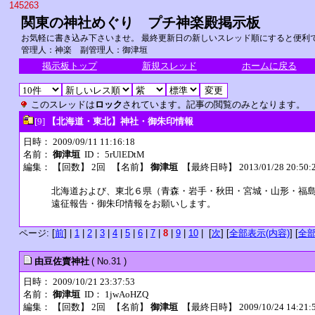
145263
関東の神社めぐり プチ神楽殿掲示板
お気軽に書き込み下さいませ。 最終更新日の新しいスレッド順にすると便利です
管理人：神楽 副管理人：御津垣
掲示板トップ
新規スレッド
ホームに戻る
このスレッドは
ロック
されています。記事の閲覧のみとなります。
[9]
【北海道・東北】神社・御朱印情報
日時： 2009/09/11 11:16:18
名前：
御津垣
ID： 5rUlEDtM
編集：
【回数】 2回 【名前】
御津垣
【最終日時】 2013/01/28 20:50:
北海道および、東北６県（青森・岩手・秋田・宮城・山形・福
遠征報告・御朱印情報をお願いします。
ページ: [
前
] |
1
|
2
|
3
|
4
|
5
|
6
|
7
|
8
|
9
|
10
| [
次
] [
全部表示(内容)
] [
全部
由豆佐賣神社
( No.31 )
日時： 2009/10/21 23:37:53
名前：
御津垣
ID： 1jwAoHZQ
編集：
【回数】 2回 【名前】
御津垣
【最終日時】 2009/10/24 14:21: