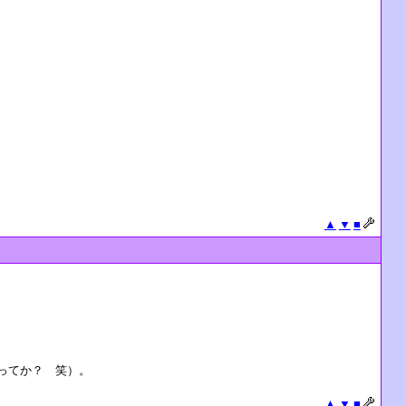
▲
▼
■
ってか？ 笑）。
▲
▼
■