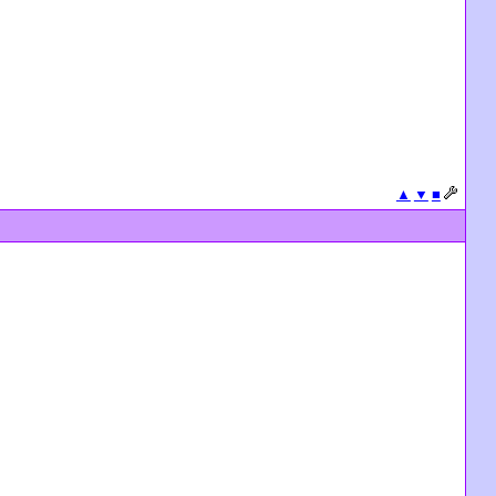
▲
▼
■