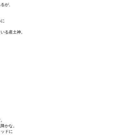
あるが、
いに
。
ている産土神。
す。
以降かな。
レッドに