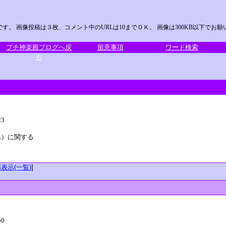
。 画像投稿は３枚、コメント中のURLは10までＯＫ。 画像は300KB以下でお
プチ神楽殿ブログへ戻
留意事項
ワード検索
る
23
島）に関する
表示(一覧)
]
50