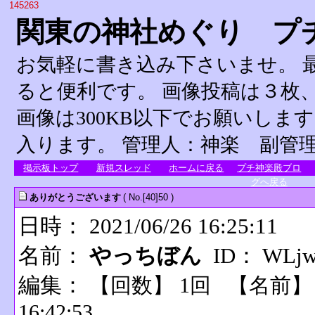
145263
関東の神社めぐり プ
お気軽に書き込み下さいませ。 
ると便利です。 画像投稿は３枚、
画像は300KB以下でお願いしま
入ります。 管理人：神楽 副管
掲示板トップ
新規スレッド
ホームに戻る
プチ神楽殿ブロ
グへ戻る
ありがとうございます
( No.[40]50 )
日時： 2021/06/26 16:25:11
名前：
やっちぼん
ID： WLjw
編集：
【回数】 1回 【名前
16:42:53