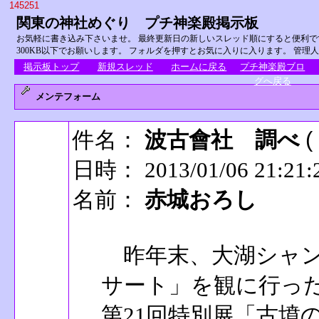
145251
関東の神社めぐり プチ神楽殿掲示板
お気軽に書き込み下さいませ。 最終更新日の新しいスレッド順にすると便利です
300KB以下でお願いします。 フォルダを押すとお気に入りに入ります。 管理
掲示板トップ
新規スレッド
ホームに戻る
プチ神楽殿ブロ
グへ戻る
メンテフォーム
件名：
波古會社 調べ
(
日時： 2013/01/06 21:21:
名前：
赤城おろし
昨年末、大湖シャン
サート」を観に行っ
第21回特別展「古墳