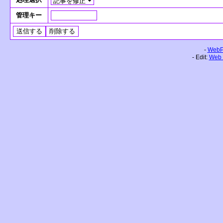
管理キー
-
WebPa
- Edit:
Web 