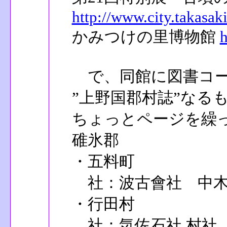
http://www.city.takasa
かみつけの里博物館
h
で、同館に図書コー
”上野国郡村誌”なる
ちょっとページを繰
碓氷郡
・五料町
社：波古會社 中木
・行田村
社：気佐石社 村社